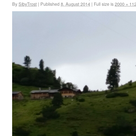
By
SibyTrost
|
Published
8. August 2014
|
Full size is
2000 × 11