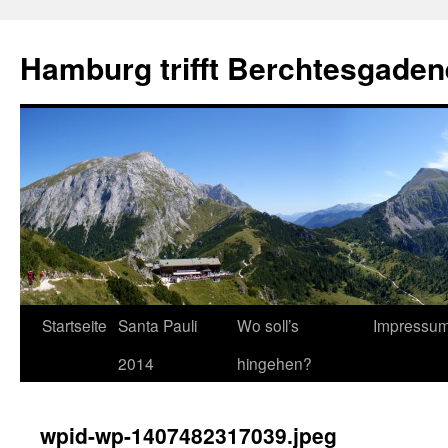
Hamburg trifft Berchtesgaden
Startseite
Santa Pauli
Wo soll’s
Impressu
2014
hingehen?
wpid-wp-1407482317039.jpeg