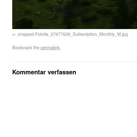
cropped-Fotolia_27677626_Subscription_Monthly_M.jpg
Bookmark the
permalink
.
Kommentar verfassen