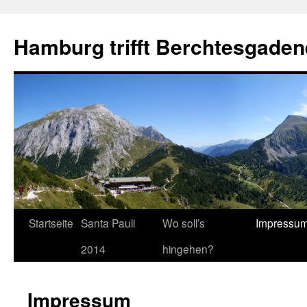
Hamburg trifft Berchtesgaden
Startseite
Santa Pauli
Wo soll’s
Impressu
2014
hingehen?
Impressum