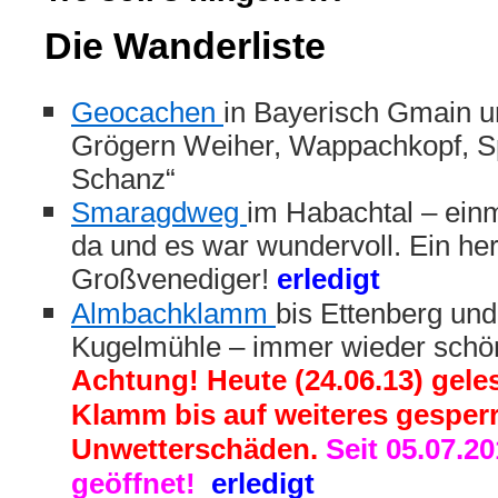
Die Wanderliste
Geocachen
in Bayerisch Gmain 
Grögern Weiher, Wappachkopf, Sp
Schanz“
Smaragdweg
im Habachtal – ein
da und es war wundervoll. Ein herr
Großvenediger!
erledigt
Almbachklamm
bis Ettenberg und
Kugelmühle – immer wieder schö
Achtung! Heute (24.06.13) gele
Klamm bis auf weiteres gesperrt
Unwetterschäden.
Seit 05.07.2
geöffnet!
erledigt