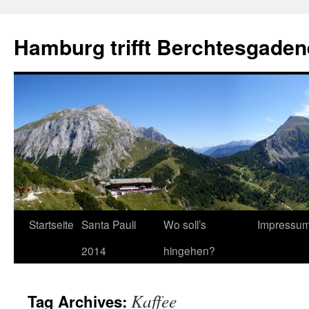
Hamburg trifft Berchtesgaden
Startseite
Santa Pauli
Wo soll’s
Impressu
2014
hingehen?
Kaffee
Tag Archives: