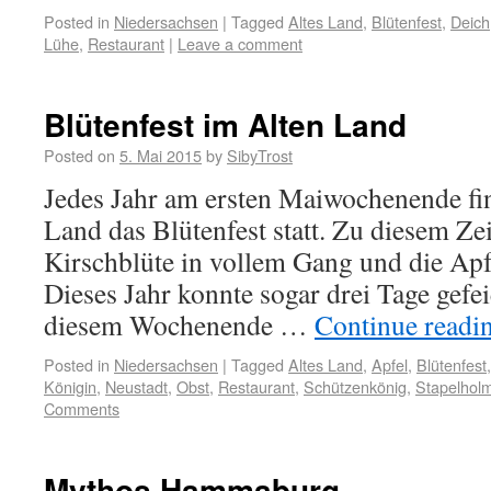
Posted in
Niedersachsen
|
Tagged
Altes Land
,
Blütenfest
,
Deich
Lühe
,
Restaurant
|
Leave a comment
Blütenfest im Alten Land
Posted on
5. Mai 2015
by
SibyTrost
Jedes Jahr am ersten Maiwochenende fin
Land das Blütenfest statt. Zu diesem Zei
Kirschblüte in vollem Gang und die Apf
Dieses Jahr konnte sogar drei Tage gefei
diesem Wochenende …
Continue readi
Posted in
Niedersachsen
|
Tagged
Altes Land
,
Apfel
,
Blütenfest
Königin
,
Neustadt
,
Obst
,
Restaurant
,
Schützenkönig
,
Stapelhol
Comments
Mythos Hammaburg