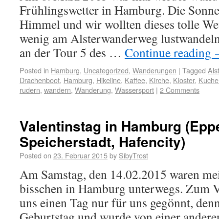
Frühlingswetter in Hamburg. Die Sonne
Himmel und wir wollten dieses tolle We
wenig am Alsterwanderweg lustwandeln
an der Tour 5 des …
Continue reading
Posted in
Hamburg
,
Uncategorized
,
Wanderungen
|
Tagged
Als
Drachenboot
,
Hamburg
,
Hikeline
,
Kaffee
,
Kirche
,
Kloster
,
Kuche
rudern
,
wandern
,
Wanderung
,
Wassersport
|
2 Comments
Valentinstag in Hamburg (Epp
Speicherstadt, Hafencity)
Posted on
23. Februar 2015
by
SibyTrost
Am Samstag, den 14.02.2015 waren mei
bisschen in Hamburg unterwegs. Zum Va
uns einen Tag nur für uns gegönnt, de
Geburtstag und wurde von einer anderen