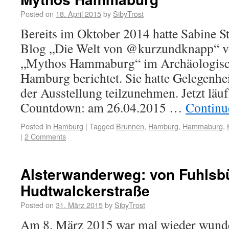
Posted on
18. April 2015
by
SibyTrost
Bereits im Oktober 2014 hatte Sabine S
Blog „Die Welt von @kurzundknapp“ vo
„Mythos Hammaburg“ im Archäologis
Hamburg berichtet. Sie hatte Gelegenhei
der Ausstellung teilzunehmen. Jetzt läuft
Countdown: am 26.04.2015 …
Continu
Posted in
Hamburg
|
Tagged
Brunnen
,
Hamburg
,
Hammaburg
,
|
2 Comments
Alsterwanderweg: von Fuhlsbü
Hudtwalckerstraße
Posted on
31. März 2015
by
SibyTrost
Am 8. März 2015 war mal wieder wunde