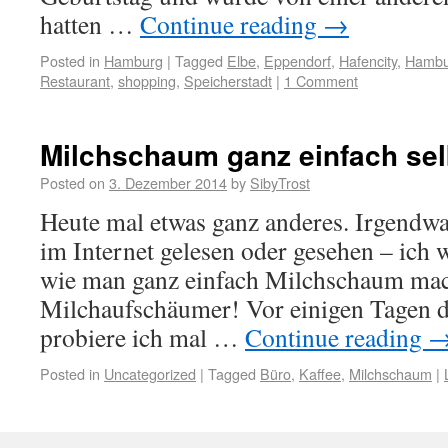
hatten …
Continue reading
→
Posted in
Hamburg
|
Tagged
Elbe
,
Eppendorf
,
Hafencity
,
Hambu
Restaurant
,
shopping
,
Speicherstadt
|
1 Comment
Milchschaum ganz einfach se
Posted on
3. Dezember 2014
by
SibyTrost
Heute mal etwas ganz anderes. Irgendwa
im Internet gelesen oder gesehen – ich 
wie man ganz einfach Milchschaum ma
Milchaufschäumer! Vor einigen Tagen da
probiere ich mal …
Continue reading
Posted in
Uncategorized
|
Tagged
Büro
,
Kaffee
,
Milchschaum
|