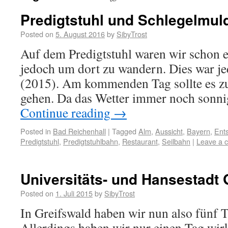
Predigtstuhl und Schlegelmul
Posted on
5. August 2016
by
SibyTrost
Auf dem Predigtstuhl waren wir schon e
jedoch um dort zu wandern. Dies war je
(2015). Am kommenden Tag sollte es 
gehen. Da das Wetter immer noch sonni
Continue reading
→
Posted in
Bad Reichenhall
|
Tagged
Alm
,
Aussicht
,
Bayern
,
Ent
Predigtstuhl
,
Predigtstuhlbahn
,
Restaurant
,
Seilbahn
|
Leave a 
Universitäts- und Hansestadt 
Posted on
1. Juli 2015
by
SibyTrost
In Greifswald haben wir nun also fünf 
Allerdings haben wir nur einen Tag wirk