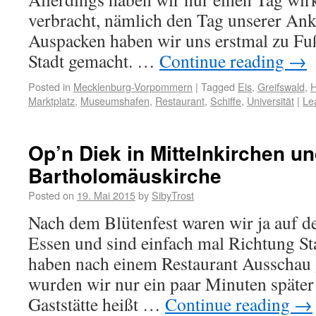
verbracht, nämlich den Tag unserer An
Auspacken haben wir uns erstmal zu Fu
Stadt gemacht. …
Continue reading
→
Posted in
Mecklenburg-Vorpommern
|
Tagged
Eis
,
Greifswald
,
H
Marktplatz
,
Museumshafen
,
Restaurant
,
Schiffe
,
Universität
|
Le
Op’n Diek in Mittelnkirchen un
Bartholomäuskirche
Posted on
19. Mai 2015
by
SibyTrost
Nach dem Blütenfest waren wir ja auf d
Essen und sind einfach mal Richtung St
haben nach einem Restaurant Ausschau 
wurden wir nur ein paar Minuten später 
Gaststätte heißt …
Continue reading
→