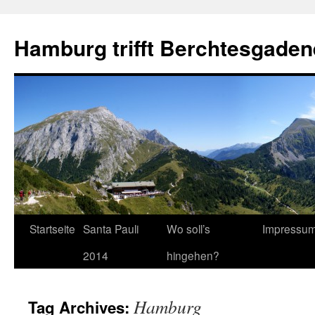
Hamburg trifft Berchtesgaden
Startseite
Santa Pauli
Wo soll’s
Impressu
2014
hingehen?
Hamburg
Tag Archives: