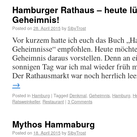
Hamburger Rathaus – heute lüf
Geheimnis!
Posted on
28. April 2015
by
SibyTrost
Vor kurzem hatte ich euch das Buch „
Geheimnisse“ empfohlen. Heute möchte 
Geheimnis daraus vorstellen. Denn an 
sonnigen Tag war ich mal wieder früh m
Der Rathausmarkt war noch herrlich le
→
Posted in
Hamburg
|
Tagged
Denkmal
,
Geheimnis
,
Hamburg
,
H
Ratsweinkeller
,
Restaurant
|
3 Comments
Mythos Hammaburg
Posted on
18. April 2015
by
SibyTrost