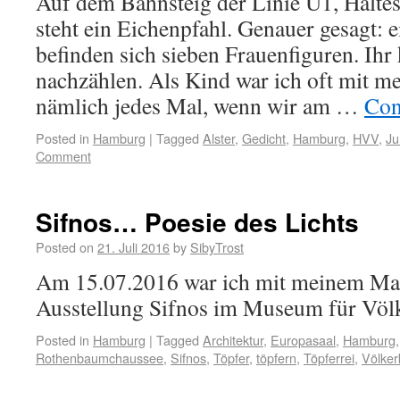
Auf dem Bahnsteig der Linie U1, Haltes
steht ein Eichenpfahl. Genauer gesagt: e
befinden sich sieben Frauenfiguren. Ihr
nachzählen. Als Kind war ich oft mit me
nämlich jedes Mal, wenn wir am …
Con
Posted in
Hamburg
|
Tagged
Alster
,
Gedicht
,
Hamburg
,
HVV
,
Ju
Comment
Sifnos… Poesie des Lichts
Posted on
21. Juli 2016
by
SibyTrost
Am 15.07.2016 war ich mit meinem Man
Ausstellung Sifnos im Museum für Völ
Posted in
Hamburg
|
Tagged
Architektur
,
Europasaal
,
Hamburg
Rothenbaumchaussee
,
Sifnos
,
Töpfer
,
töpfern
,
Töpferrei
,
Völke