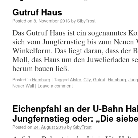
Gutruf Haus
Posted on
8. November 2016
by
SibyTrost
Das Gutruf Haus ist ein sogenanntes Ko
sich vom Jungfernstieg bis zum Neuen W
Winkelform. Das liegt daran, dass der 
Moll, das Haus um den Juwelierladen se
herum bauen ließ.
Posted in
Hamburg
|
Tagged
Alster
,
City
,
Gutruf
,
Hamburg
,
Jung
Neuer Wall
|
Leave a comment
Eichenpfahl an der U-Bahn Hal
Jungfernstieg oder: „Die sieb
Posted on
24. August 2016
by
SibyTrost