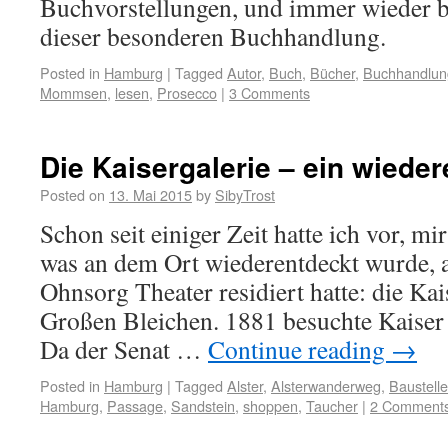
Buchvorstellungen, und immer wieder bi
dieser besonderen Buchhandlung.
Posted in
Hamburg
|
Tagged
Autor
,
Buch
,
Bücher
,
Buchhandlun
Mommsen
,
lesen
,
Prosecco
|
3 Comments
Die Kaisergalerie – ein wiede
Posted on
13. Mai 2015
by
SibyTrost
Schon seit einiger Zeit hatte ich vor, m
was an dem Ort wiederentdeckt wurde, 
Ohnsorg Theater residiert hatte: die Kai
Großen Bleichen. 1881 besuchte Kaise
Da der Senat …
Continue reading
→
Posted in
Hamburg
|
Tagged
Alster
,
Alsterwanderweg
,
Baustelle
Hamburg
,
Passage
,
Sandstein
,
shoppen
,
Taucher
|
2 Comment