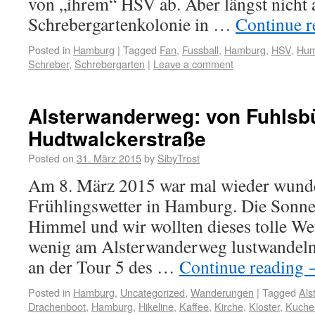
von „ihrem“ HSV ab. Aber längst nicht al
Schrebergartenkolonie in …
Continue 
Posted in
Hamburg
|
Tagged
Fan
,
Fussball
,
Hamburg
,
HSV
,
Hum
Schreber
,
Schrebergarten
|
Leave a comment
Alsterwanderweg: von Fuhlsbü
Hudtwalckerstraße
Posted on
31. März 2015
by
SibyTrost
Am 8. März 2015 war mal wieder wunde
Frühlingswetter in Hamburg. Die Sonne
Himmel und wir wollten dieses tolle We
wenig am Alsterwanderweg lustwandeln
an der Tour 5 des …
Continue reading
Posted in
Hamburg
,
Uncategorized
,
Wanderungen
|
Tagged
Als
Drachenboot
,
Hamburg
,
Hikeline
,
Kaffee
,
Kirche
,
Kloster
,
Kuche