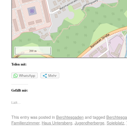
200 m
Teilen mit:
WhatsApp
Mehr
Gefällt mir:
Lädt…
This entry was posted in
Berchtesgaden
and tagged
Berchtesg
Familienzimmer
,
Haus Untersberg
,
Jugendherberge
,
Spielplatz
,