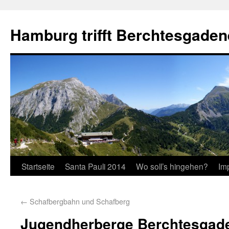
Hamburg trifft Berchtesgaden
Startseite
Santa Pauli 2014
Wo soll’s hingehen?
Im
←
Schafbergbahn und Schafberg
Jugendherberge Berchtesgad