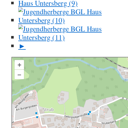
►
+
–