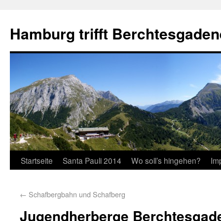
Hamburg trifft Berchtesgaden
Startseite
Santa Pauli 2014
Wo soll’s hingehen?
Im
←
Schafbergbahn und Schafberg
Jugendherberge Berchtesgad