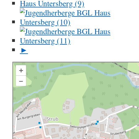
►
+
–