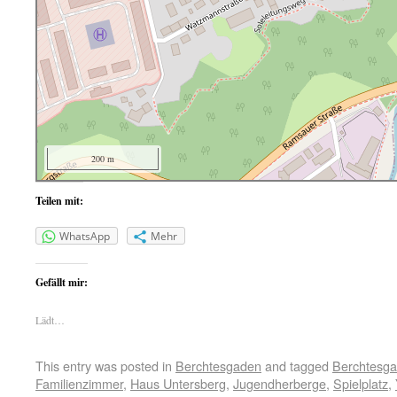
200 m
Teilen mit:
WhatsApp
Mehr
Gefällt mir:
Lädt…
This entry was posted in
Berchtesgaden
and tagged
Berchtesg
Familienzimmer
,
Haus Untersberg
,
Jugendherberge
,
Spielplatz
,