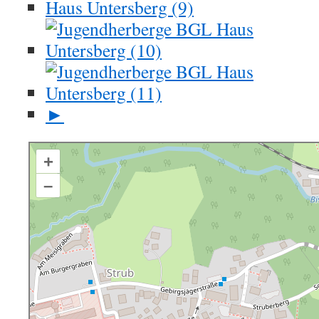
►
+
–