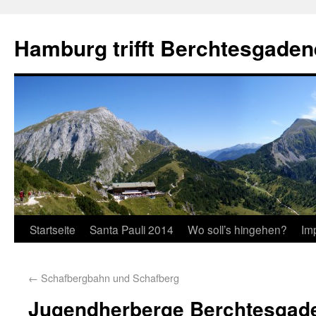
Hamburg trifft Berchtesgaden
Startseite
Santa Pauli 2014
Wo soll’s hingehen?
Im
←
Schafbergbahn und Schafberg
Jugendherberge Berchtesgad