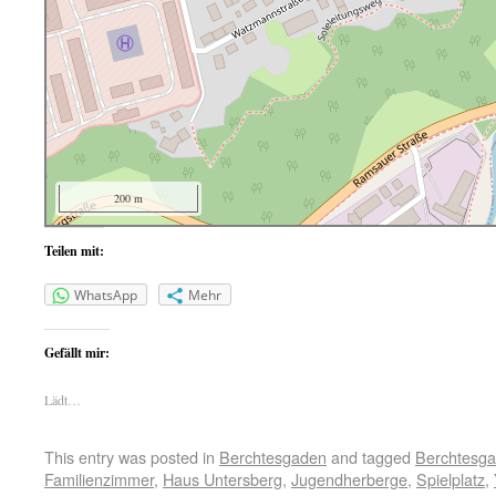
200 m
Teilen mit:
WhatsApp
Mehr
Gefällt mir:
Lädt…
This entry was posted in
Berchtesgaden
and tagged
Berchtesg
Familienzimmer
,
Haus Untersberg
,
Jugendherberge
,
Spielplatz
,