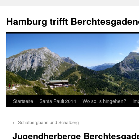
Hamburg trifft Berchtesgaden
Startseite
Santa Pauli 2014
Wo soll’s hingehen?
Im
←
Schafbergbahn und Schafberg
Jugendherberge Berchtesgad