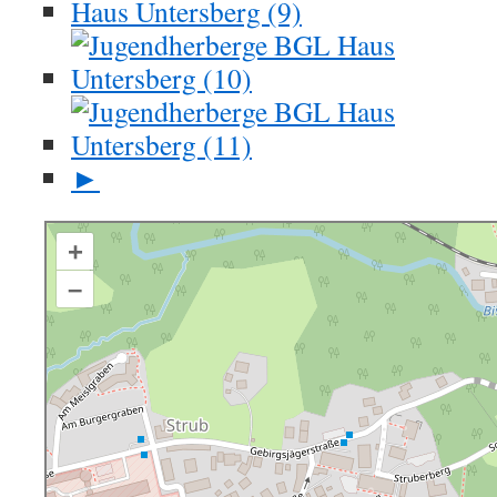
►
+
–