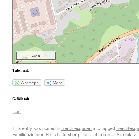
200 m
Teilen mit:
WhatsApp
Mehr
Gefällt mir:
Lädt…
This entry was posted in
Berchtesgaden
and tagged
Berchtesg
Familienzimmer
,
Haus Untersberg
,
Jugendherberge
,
Spielplatz
,