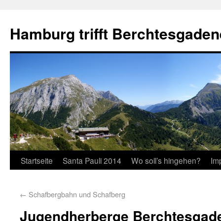
Hamburg trifft Berchtesgaden
Startseite
Santa Pauli 2014
Wo soll’s hingehen?
Im
←
Schafbergbahn und Schafberg
Jugendherberge Berchtesgad