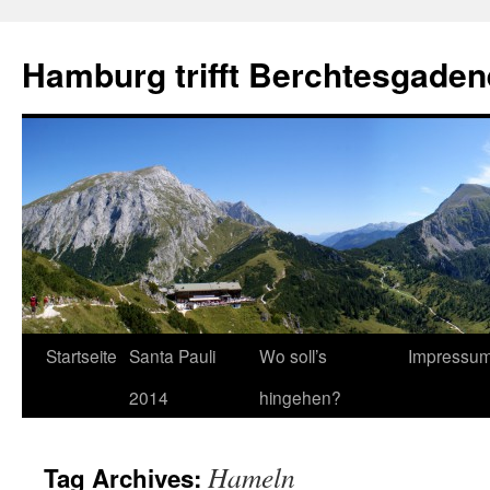
Hamburg trifft Berchtesgaden
Startseite
Santa Pauli
Wo soll’s
Impressu
2014
hingehen?
Hameln
Tag Archives: