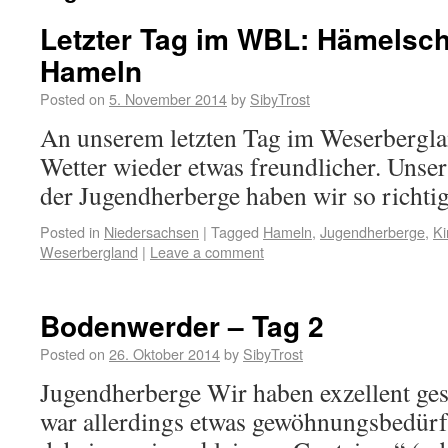
Letzter Tag im WBL: Hämelsc
Hameln
Posted on
5. November 2014
by
SibyTrost
An unserem letzten Tag im Weserbergl
Wetter wieder etwas freundlicher. Unser 
der Jugendherberge haben wir so richti
Posted in
Niedersachsen
|
Tagged
Hameln
,
Jugendherberge
,
Ki
Weserbergland
|
Leave a comment
Bodenwerder – Tag 2
Posted on
26. Oktober 2014
by
SibyTrost
Jugendherberge Wir haben exzellent ge
war allerdings etwas gewöhnungsbedürft