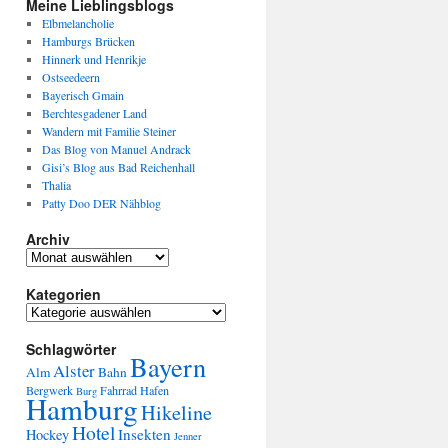
Meine Lieblingsblogs
Elbmelancholie
Hamburgs Brücken
Hinnerk und Henrikje
Ostseedeern
Bayerisch Gmain
Berchtesgadener Land
Wandern mit Familie Steiner
Das Blog von Manuel Andrack
Gisi’s Blog aus Bad Reichenhall
Thalia
Patty Doo DER Nähblog
Archiv
Kategorien
Schlagwörter
Bayern
Alster
Alm
Bahn
Bergwerk
Fahrrad
Hafen
Burg
Hamburg
Hikeline
Hotel
Insekten
Hockey
Jenner