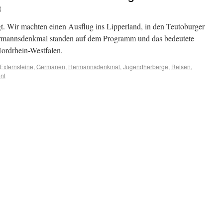
t
. Wir machten einen Ausflug ins Lipperland, in den Teutoburger
ermannsdenkmal standen auf dem Programm und das bedeutete
ordrhein-Westfalen.
Externsteine
,
Germanen
,
Hermannsdenkmal
,
Jugendherberge
,
Reisen
,
nt