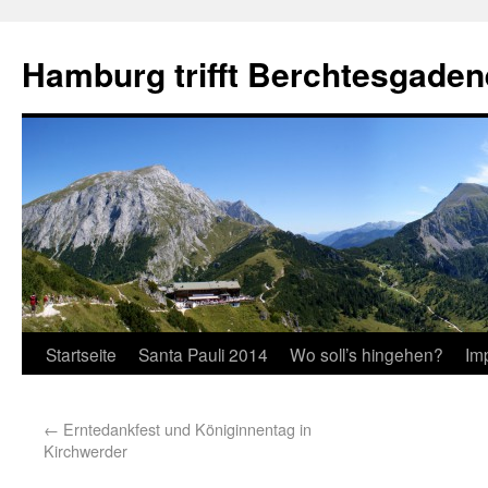
Hamburg trifft Berchtesgaden
Startseite
Santa Pauli 2014
Wo soll’s hingehen?
Im
←
Erntedankfest und Königinnentag in
Kirchwerder