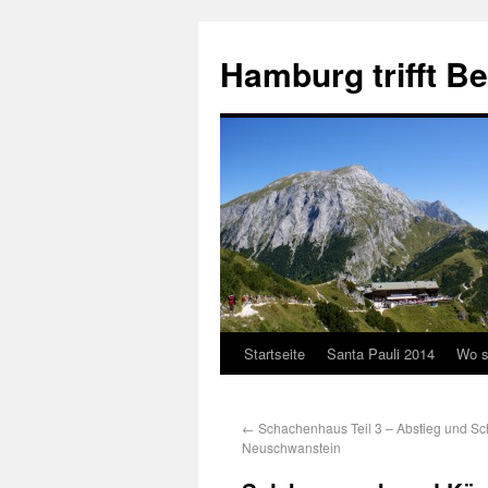
Hamburg trifft B
Startseite
Santa Pauli 2014
Wo s
←
Schachenhaus Teil 3 – Abstieg und Sc
Neuschwanstein