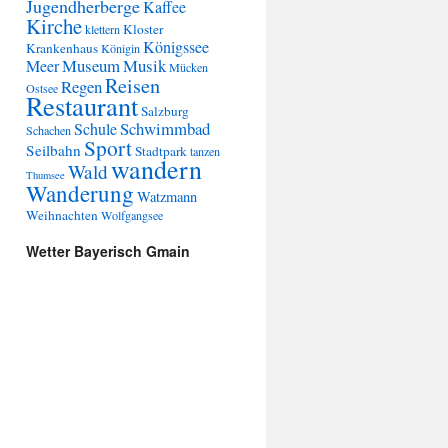
Jugendherberge
Kaffee
Kirche
Kloster
klettern
Königssee
Krankenhaus
Königin
Museum
Musik
Meer
Mücken
Reisen
Regen
Ostsee
Restaurant
Salzburg
Schwimmbad
Schule
Schachen
Sport
Seilbahn
Stadtpark
tanzen
wandern
Wald
Thumsee
Wanderung
Watzmann
Weihnachten
Wolfgangsee
Wetter Bayerisch Gmain