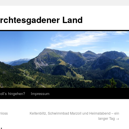
erchtesgadener Land
oll’s hingehen?
Impressum
hloss
Keltenblitz, Schwimmbad Marzoll und Heimatabend – ein
langer Tag
→