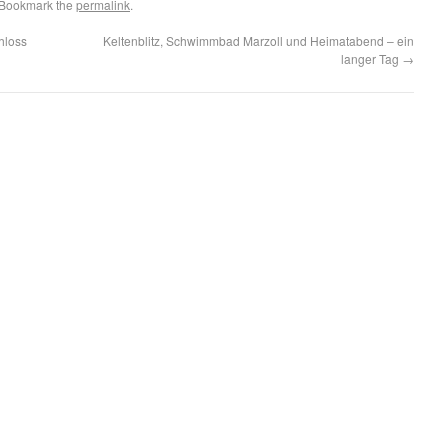
 Bookmark the
permalink
.
hloss
Keltenblitz, Schwimmbad Marzoll und Heimatabend – ein
langer Tag
→