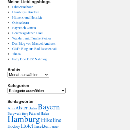
Meine Lieblingsblogs
Elbmelancholie
Hamburgs Brücken
Hinnerk und Henrikje
Ostseedeern
Bayerisch Gmain
Berchtesgadener Land
Wandern mit Familie Steiner
Das Blog von Manuel Andrack
Gisi’s Blog aus Bad Reichenhall
Thalia
Patty Doo DER Nähblog
Archiv
Kategorien
Schlagwörter
Bayern
Alster
Alm
Bahn
Bergwerk
Fahrrad
Hafen
Burg
Hamburg
Hikeline
Hotel
Insekten
Hockey
Jenner