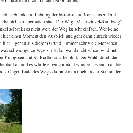
erdem muss man nicht mit dem Boot fahren.
 nach links in Richtung der historischen Bootshäuser. Dort
en, die nicht so überlaufen sind. Der Weg „Malerwinkel-Rundweg“
kel selbst ist es nicht weit, der Weg ist sehr einfach. Wer keine
ßt hier einen Moment den Ausblick und geht dann einfach wieder
nd hier – genau aus diesem Grund – immer sehr viele Menschen.
twas schwierigeren Weg zur Rabenwand nicht scheut wird mit
en Königssee und St. Bartholomä belohnt. Der Wald, durch den
henhaft an und es würde einen gar nicht wundern, wenn man hier
würde. Gegen Ende des Weges kommt man noch an der Station der