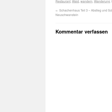
Restaurant
,
Wald
,
wandern
,
Wanderung
.
←
Schachenhaus Teil 3 – Abstieg und Sc
Neuschwanstein
Kommentar verfassen