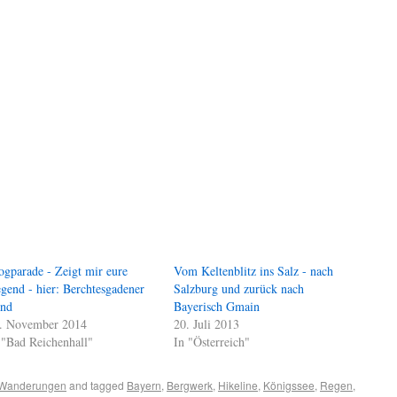
ogparade - Zeigt mir eure
Vom Keltenblitz ins Salz - nach
gend - hier: Berchtesgadener
Salzburg und zurück nach
nd
Bayerisch Gmain
. November 2014
20. Juli 2013
 "Bad Reichenhall"
In "Österreich"
Wanderungen
and tagged
Bayern
,
Bergwerk
,
Hikeline
,
Königssee
,
Regen
,