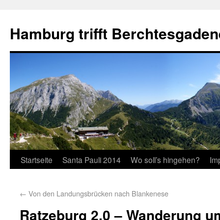
Hamburg trifft Berchtesgaden
Startseite
Santa Pauli 2014
Wo soll’s hingehen?
Im
←
Von den Landungsbrücken nach Blankenese
Ratzeburg 2.0 – Wanderung 