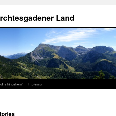
erchtesgadener Land
oll’s hingehen?
Impressum
tories