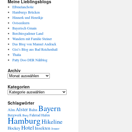
Meine Lieblingsblogs
Elbmelancholie
Hamburgs Brücken
Hinnerk und Henrikje
Ostseedeern
Bayerisch Gmain
Berchtesgadener Land
Wandern mit Familie Steiner
Das Blog von Manuel Andrack
Gisi’s Blog aus Bad Reichenhall
Thalia
Patty Doo DER Nähblog
Archiv
Kategorien
Schlagwörter
Bayern
Alster
Alm
Bahn
Bergwerk
Fahrrad
Hafen
Burg
Hamburg
Hikeline
Hotel
Insekten
Hockey
Jenner