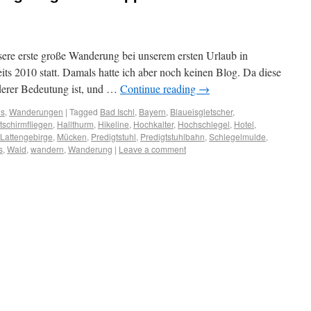
nsere erste große Wanderung bei unserem ersten Urlaub in
its 2010 statt. Damals hatte ich aber noch keinen Blog. Da diese
derer Bedeutung ist, und …
Continue reading
→
us
,
Wanderungen
|
Tagged
Bad Ischl
,
Bayern
,
Blaueisgletscher
,
tschirmfliegen
,
Hallthurm
,
Hikeline
,
Hochkalter
,
Hochschlegel
,
Hotel
,
Lattengebirge
,
Mücken
,
Predigtstuhl
,
Predigtstuhlbahn
,
Schlegelmulde
,
s
,
Wald
,
wandern
,
Wanderung
|
Leave a comment