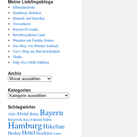
Meine Lieblingsblogs
Elbmelancholie
Hamburgs Brücken
Hinnerk und Henrikje
Ostseedeern
Bayerisch Gmain
Berchtesgadener Land
Wandern mit Familie Steiner
Das Blog von Manuel Andrack
Gisi’s Blog aus Bad Reichenhall
Thalia
Patty Doo DER Nähblog
Archiv
Kategorien
Schlagwörter
Bayern
Alster
Alm
Bahn
Bergwerk
Fahrrad
Hafen
Burg
Hamburg
Hikeline
Hotel
Insekten
Hockey
Jenner