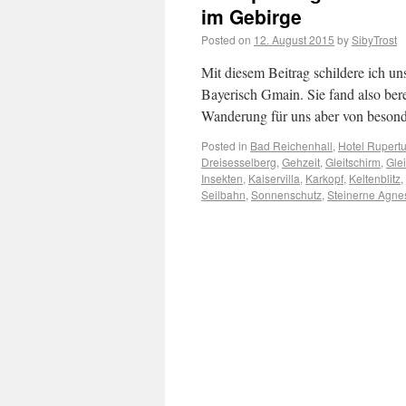
im Gebirge
Posted on
12. August 2015
by
SibyTrost
Mit diesem Beitrag schildere ich u
Bayerisch Gmain. Sie fand also bere
Wanderung für uns aber von beson
Posted in
Bad Reichenhall
,
Hotel Rupert
Dreisesselberg
,
Gehzeit
,
Gleitschirm
,
Glei
Insekten
,
Kaiservilla
,
Karkopf
,
Keltenblitz
,
Seilbahn
,
Sonnenschutz
,
Steinerne Agne