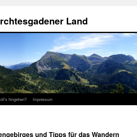
erchtesgadener Land
oll’s hingehen?
Impressum
engebirges und Tipps für das Wandern