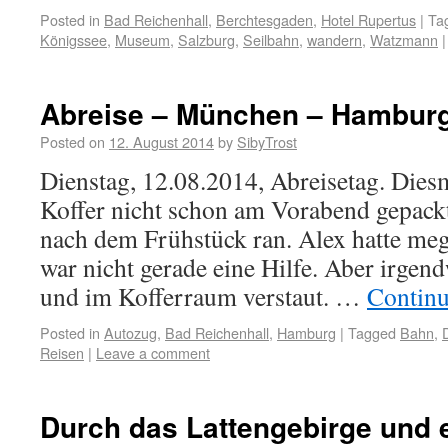
Posted in
Bad Reichenhall
,
Berchtesgaden
,
Hotel Rupertus
|
Ta
Königssee
,
Museum
,
Salzburg
,
Seilbahn
,
wandern
,
Watzmann
|
Abreise – München – Hambur
Posted on
12. August 2014
by
SibyTrost
Dienstag, 12.08.2014, Abreisetag. Diesm
Koffer nicht schon am Vorabend gepack
nach dem Frühstück ran. Alex hatte me
war nicht gerade eine Hilfe. Aber irgen
und im Kofferraum verstaut. …
Continu
Posted in
Autozug
,
Bad Reichenhall
,
Hamburg
|
Tagged
Bahn
,
Reisen
|
Leave a comment
Durch das Lattengebirge und 