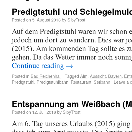
Predigtstuhl und Schlegelmul
Posted on
5. August 2016
by
SibyTrost
Auf dem Predigtstuhl waren wir schon e
jedoch um dort zu wandern. Dies war je
(2015). Am kommenden Tag sollte es 
gehen. Da das Wetter immer noch sonni
Continue reading
→
Posted in
Bad Reichenhall
|
Tagged
Alm
,
Aussicht
,
Bayern
,
Ent
Predigtstuhl
,
Predigtstuhlbahn
,
Restaurant
,
Seilbahn
|
Leave a 
Entspannung am Weißbach (M
Posted on
12. Juli 2016
by
SibyTrost
Am 6. Tag unseres Urlaubs (2015) ging e
dass ich zum Arzt musste. Die Ärztin tei