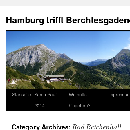
Hamburg trifft Berchtesgaden
Startseite
Santa Pauli
Wo soll’s
Impressu
2014
hingehen?
Bad Reichenhall
Category Archives: