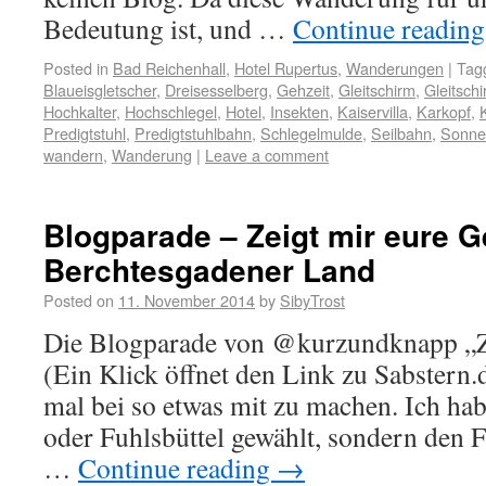
Bedeutung ist, und …
Continue readin
Posted in
Bad Reichenhall
,
Hotel Rupertus
,
Wanderungen
|
Tag
Blaueisgletscher
,
Dreisesselberg
,
Gehzeit
,
Gleitschirm
,
Gleitschi
Hochkalter
,
Hochschlegel
,
Hotel
,
Insekten
,
Kaiservilla
,
Karkopf
,
K
Predigtstuhl
,
Predigtstuhlbahn
,
Schlegelmulde
,
Seilbahn
,
Sonne
wandern
,
Wanderung
|
Leave a comment
Blogparade – Zeigt mir eure G
Berchtesgadener Land
Posted on
11. November 2014
by
SibyTrost
Die Blogparade von @kurzundknapp „Z
(Ein Klick öffnet den Link zu Sabstern.
mal bei so etwas mit zu machen. Ich ha
oder Fuhlsbüttel gewählt, sondern den F
…
Continue reading
→