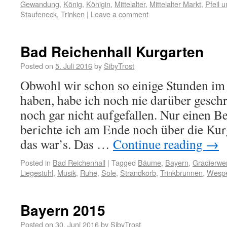
Gewandung
,
König
,
Königin
,
Mittelalter
,
Mittelalter Markt
,
Pfeil 
Staufeneck
,
Trinken
|
Leave a comment
Bad Reichenhall Kurgarten
Posted on
5. Juli 2016
by
SibyTrost
Obwohl wir schon so einige Stunden im
haben, habe ich noch nie darüber gesch
noch gar nicht aufgefallen. Nur einen Bei
berichte ich am Ende noch über die K
das war’s. Das …
Continue reading
→
Posted in
Bad Reichenhall
|
Tagged
Bäume
,
Bayern
,
Gradierwe
Liegestuhl
,
Musik
,
Ruhe
,
Sole
,
Strandkorb
,
Trinkbrunnen
,
Wesp
Bayern 2015
Posted on
30. Juni 2016
by
SibyTrost