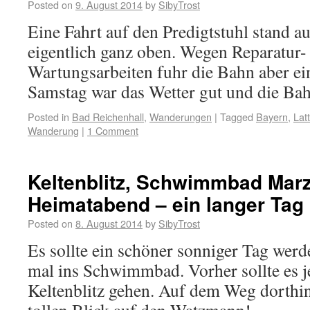
Posted on
9. August 2014
by
SibyTrost
Eine Fahrt auf den Predigtstuhl stand au
eigentlich ganz oben. Wegen Reparatur-
Wartungsarbeiten fuhr die Bahn aber ei
Samstag war das Wetter gut und die Bahn
Posted in
Bad Reichenhall
,
Wanderungen
|
Tagged
Bayern
,
Lat
Wanderung
|
1 Comment
Keltenblitz, Schwimmbad Marz
Heimatabend – ein langer Tag
Posted on
8. August 2014
by
SibyTrost
Es sollte ein schöner sonniger Tag werd
mal ins Schwimmbad. Vorher sollte es 
Keltenblitz gehen. Auf dem Weg dorthin