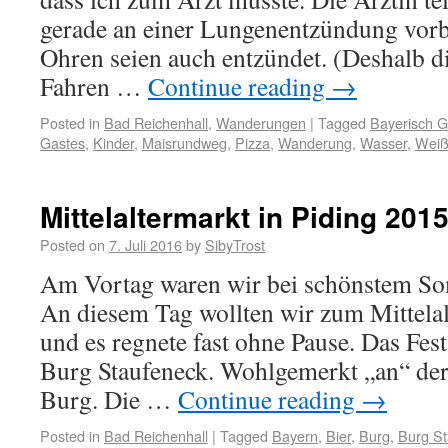
gerade an einer Lungenentzündung vorbe
Ohren seien auch entzündet. (Deshalb 
Fahren …
Continue reading
→
Posted in
Bad Reichenhall
,
Wanderungen
|
Tagged
Bayerisch 
Gastes
,
Kinder
,
Maisrundweg
,
Pizza
,
Wanderung
,
Wasser
,
Weiß
Mittelaltermarkt in Piding 201
Posted on
7. Juli 2016
by
SibyTrost
Am Vortag waren wir bei schönstem S
An diesem Tag wollten wir zum Mittelal
und es regnete fast ohne Pause. Das Fest 
Burg Staufeneck. Wohlgemerkt „an“ der 
Burg. Die …
Continue reading
→
Posted in
Bad Reichenhall
|
Tagged
Bayern
,
Bier
,
Burg
,
Burg St