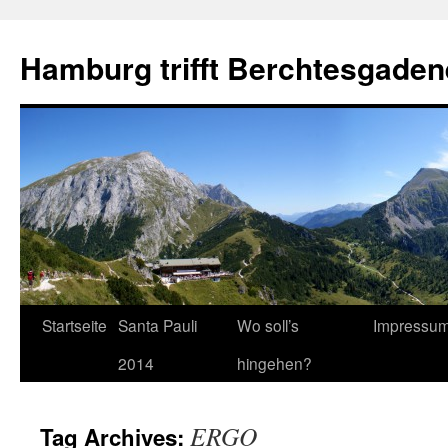
Hamburg trifft Berchtesgaden
Startseite
Santa Pauli
Wo soll’s
Impressu
2014
hingehen?
ERGO
Tag Archives: