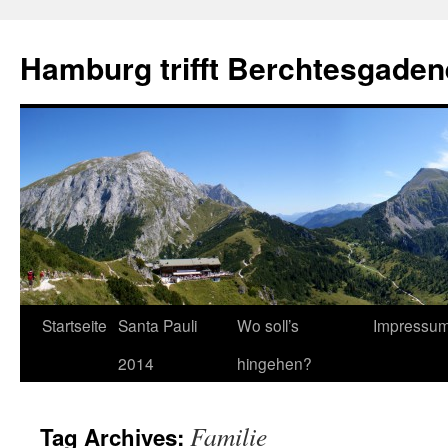
Hamburg trifft Berchtesgaden
Startseite
Santa Pauli
Wo soll’s
Impressu
2014
hingehen?
Familie
Tag Archives: