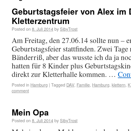
Geburtstagsfeier von Alex im
Kletterzentrum
Posted on
8. Juli 2014
by
SibyTrost
Am Freitag, den 27.06.14 sollte nun – e
Geburtstagsfeier stattfinden. Zwei Tag
Bänderriß, aber das wusste ich da ja n
hatten für 8 Kinder plus Geburtstagskin
direkt zur Kletterhalle kommen. …
Con
Posted in
Hamburg
|
Tagged
DAV
,
Familie
,
Hamburg
,
klettern
,
K
comment
Mein Opa
Posted on
8. Juli 2014
by
SibyTrost