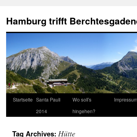
Hamburg trifft Berchtesgaden
Startseite
Santa Pauli
Wo soll’s
Impressu
2014
hingehen?
Hütte
Tag Archives: