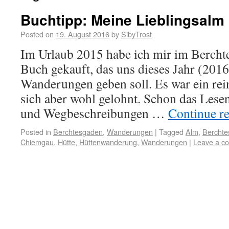
Buchtipp: Meine Lieblingsalm
Posted on
19. August 2016
by
SibyTrost
Im Urlaub 2015 habe ich mir im Bercht
Buch gekauft, das uns dieses Jahr (201
Wanderungen geben soll. Es war ein rein
sich aber wohl gelohnt. Schon das Lesen
und Wegbeschreibungen …
Continue r
Posted in
Berchtesgaden
,
Wanderungen
|
Tagged
Alm
,
Berchte
Chiemgau
,
Hütte
,
Hüttenwanderung
,
Wanderungen
|
Leave a c