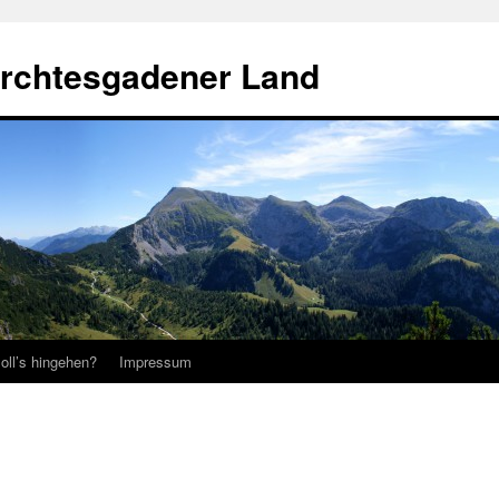
erchtesgadener Land
oll’s hingehen?
Impressum