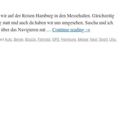
wir auf der Reisen Hamburg in den Messehallen. Gleichzeitig
statt und auch da haben wir uns umgesehen. Sascha und ich
g über das Navigieren mit …
Continue reading
→
ed
Auto
,
Berge
,
Boccia
,
Fahrrad
,
GPS
,
Hamburg
,
Messe
,
Navi
,
Sport
,
Uhu
,