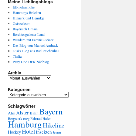
Meine Lieblingsblogs
Elbmelancholie
Hamburgs Brücken
Hinnerk und Henrikje
Ostseedeern
Bayerisch Gmain
Berchtesgadener Land
Wandern mit Familie Steiner
Das Blog von Manuel Andrack
Gisi’s Blog aus Bad Reichenhall
Thalia
Patty Doo DER Nähblog
Archiv
Kategorien
Schlagwörter
Bayern
Alster
Alm
Bahn
Bergwerk
Fahrrad
Hafen
Burg
Hamburg
Hikeline
Hotel
Insekten
Hockey
Jenner