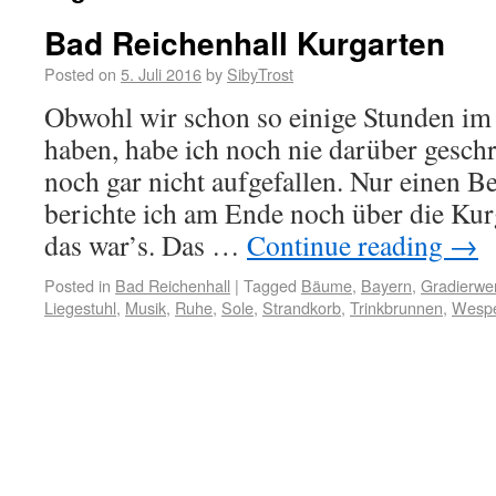
Bad Reichenhall Kurgarten
Posted on
5. Juli 2016
by
SibyTrost
Obwohl wir schon so einige Stunden im
haben, habe ich noch nie darüber gesch
noch gar nicht aufgefallen. Nur einen Bei
berichte ich am Ende noch über die K
das war’s. Das …
Continue reading
→
Posted in
Bad Reichenhall
|
Tagged
Bäume
,
Bayern
,
Gradierwe
Liegestuhl
,
Musik
,
Ruhe
,
Sole
,
Strandkorb
,
Trinkbrunnen
,
Wesp