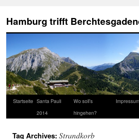
Hamburg trifft Berchtesgaden
Startseite
Santa Pauli
Wo soll’s
Impressu
2014
hingehen?
Strandkorb
Tag Archives: