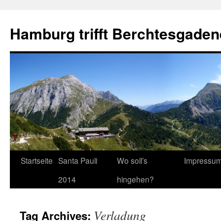
Hamburg trifft Berchtesgaden
Startseite
Santa Pauli
Wo soll’s
Impressu
2014
hingehen?
Verladung
Tag Archives: