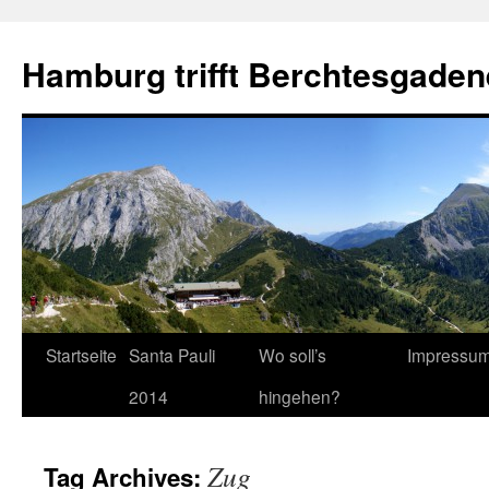
Hamburg trifft Berchtesgaden
Startseite
Santa Pauli
Wo soll’s
Impressu
2014
hingehen?
Zug
Tag Archives: