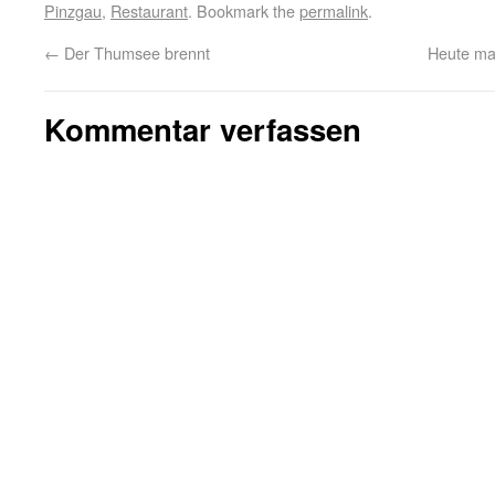
Pinzgau
,
Restaurant
. Bookmark the
permalink
.
←
Der Thumsee brennt
Heute ma
Kommentar verfassen