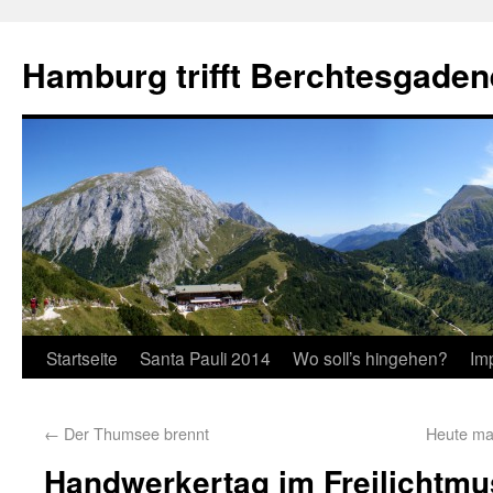
Hamburg trifft Berchtesgaden
Startseite
Santa Pauli 2014
Wo soll’s hingehen?
Im
←
Der Thumsee brennt
Heute ma
Handwerkertag im Freilichtm