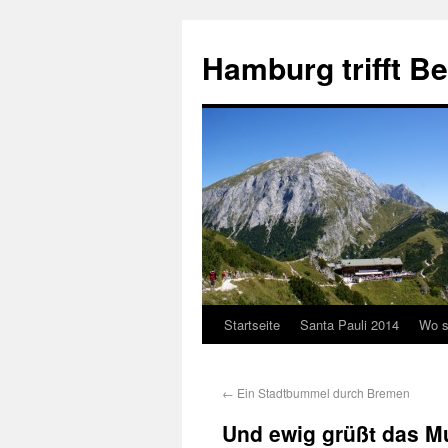
Hamburg trifft B
Startseite
Santa Pauli 2014
Wo s
←
Ein Stadtbummel durch Bremen
Und ewig grüßt das M