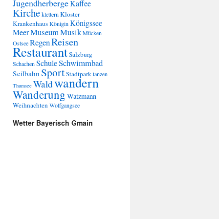
Jugendherberge
Kaffee
Kirche
Kloster
klettern
Königssee
Krankenhaus
Königin
Museum
Musik
Meer
Mücken
Reisen
Regen
Ostsee
Restaurant
Salzburg
Schwimmbad
Schule
Schachen
Sport
Seilbahn
Stadtpark
tanzen
wandern
Wald
Thumsee
Wanderung
Watzmann
Weihnachten
Wolfgangsee
Wetter Bayerisch Gmain