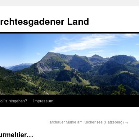
erchtesgadener Land
oll’s hingehen?
Impressum
Farchauer Mühle am Küchensee (Ratzeburg)
→
urmeltier…