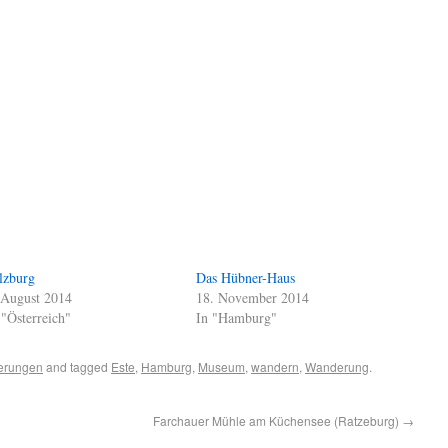
lzburg
Das Hübner-Haus
 August 2014
18. November 2014
 "Österreich"
In "Hamburg"
erungen
and tagged
Este
,
Hamburg
,
Museum
,
wandern
,
Wanderung
.
Farchauer Mühle am Küchensee (Ratzeburg)
→