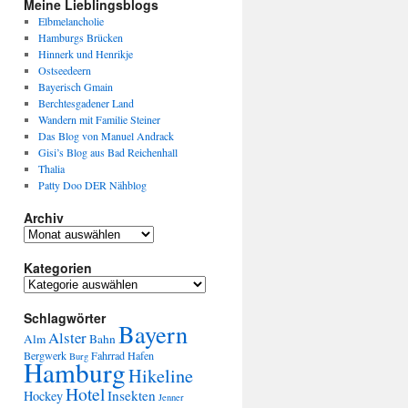
Meine Lieblingsblogs
Elbmelancholie
Hamburgs Brücken
Hinnerk und Henrikje
Ostseedeern
Bayerisch Gmain
Berchtesgadener Land
Wandern mit Familie Steiner
Das Blog von Manuel Andrack
Gisi’s Blog aus Bad Reichenhall
Thalia
Patty Doo DER Nähblog
Archiv
Kategorien
Schlagwörter
Bayern
Alster
Alm
Bahn
Bergwerk
Fahrrad
Hafen
Burg
Hamburg
Hikeline
Hotel
Insekten
Hockey
Jenner