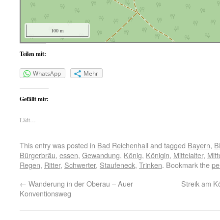
100 m
Teilen mit:
WhatsApp
Mehr
Gefällt mir:
Lädt…
This entry was posted in
Bad Reichenhall
and tagged
Bayern
,
B
Bürgerbräu
,
essen
,
Gewandung
,
König
,
Königin
,
Mittelalter
,
Mitt
Regen
,
Ritter
,
Schwerter
,
Staufeneck
,
Trinken
. Bookmark the
pe
←
Wanderung in der Oberau – Auer
Streik am K
Konventionsweg