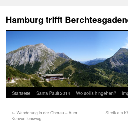
Hamburg trifft Berchtesgaden
Startseite
Santa Pauli 2014
Wo soll’s hingehen?
Im
←
Wanderung in der Oberau – Auer
Streik am K
Konventionsweg