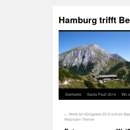
Hamburg trifft B
Startseite
Santa Pauli 2014
Wo s
←
Streik am Königssee 2015 und ein Bes
Watzmann Therme