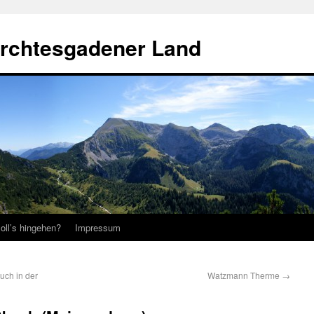
erchtesgadener Land
oll’s hingehen?
Impressum
uch in der
Watzmann Therme
→