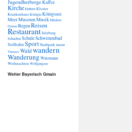
Jugendherberge
Kaffee
Kirche
Kloster
klettern
Königssee
Krankenhaus
Königin
Museum
Musik
Meer
Mücken
Reisen
Regen
Ostsee
Restaurant
Salzburg
Schwimmbad
Schule
Schachen
Sport
Seilbahn
Stadtpark
tanzen
wandern
Wald
Thumsee
Wanderung
Watzmann
Weihnachten
Wolfgangsee
Wetter Bayerisch Gmain