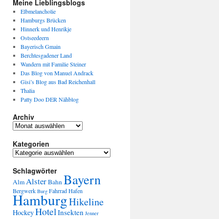
Meine Lieblingsblogs
Elbmelancholie
Hamburgs Brücken
Hinnerk und Henrikje
Ostseedeern
Bayerisch Gmain
Berchtesgadener Land
Wandern mit Familie Steiner
Das Blog von Manuel Andrack
Gisi’s Blog aus Bad Reichenhall
Thalia
Patty Doo DER Nähblog
Archiv
Kategorien
Schlagwörter
Bayern
Alster
Alm
Bahn
Bergwerk
Fahrrad
Hafen
Burg
Hamburg
Hikeline
Hotel
Insekten
Hockey
Jenner