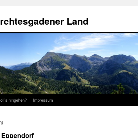
erchtesgadener Land
oll’s hingehen?
Impressum
eg
n Eppendorf