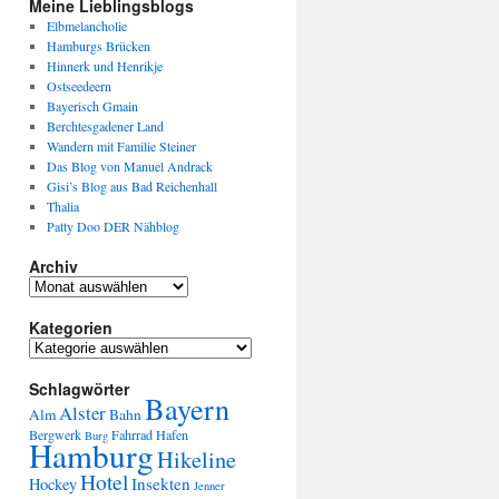
Meine Lieblingsblogs
Elbmelancholie
Hamburgs Brücken
Hinnerk und Henrikje
Ostseedeern
Bayerisch Gmain
Berchtesgadener Land
Wandern mit Familie Steiner
Das Blog von Manuel Andrack
Gisi’s Blog aus Bad Reichenhall
Thalia
Patty Doo DER Nähblog
Archiv
Kategorien
Schlagwörter
Bayern
Alster
Alm
Bahn
Bergwerk
Fahrrad
Hafen
Burg
Hamburg
Hikeline
Hotel
Insekten
Hockey
Jenner