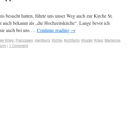
is besucht hatten, führte uns unser Weg auch zur Kirche St.
st auch bekannt als „die Hochzeitskirche“. Lange bevor ich
ß sie auch bei uns …
Continue reading
→
ger Krieg
,
Franzosen
,
Hamburg
,
Kirche
,
Kirchturm
,
Kloster
,
Krieg
,
Marianne
,
Turm
|
1 Comment