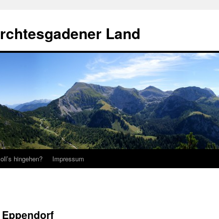
erchtesgadener Land
oll’s hingehen?
Impressum
n Eppendorf