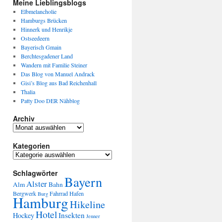
Meine Lieblingsblogs
Elbmelancholie
Hamburgs Brücken
Hinnerk und Henrikje
Ostseedeern
Bayerisch Gmain
Berchtesgadener Land
Wandern mit Familie Steiner
Das Blog von Manuel Andrack
Gisi’s Blog aus Bad Reichenhall
Thalia
Patty Doo DER Nähblog
Archiv
Kategorien
Schlagwörter
Bayern
Alster
Alm
Bahn
Bergwerk
Fahrrad
Hafen
Burg
Hamburg
Hikeline
Hotel
Insekten
Hockey
Jenner