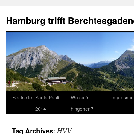
Hamburg trifft Berchtesgaden
Startseite
Santa Pauli
Wo soll’s
Impressu
2014
hingehen?
HVV
Tag Archives: