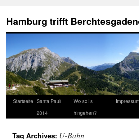
Hamburg trifft Berchtesgaden
Startseite
Santa Pauli
Wo soll’s
Impressu
2014
hingehen?
U-Bahn
Tag Archives: