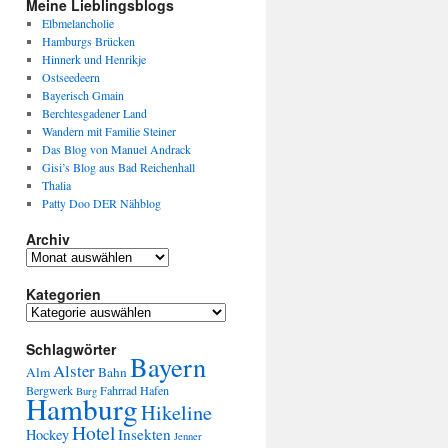
Meine Lieblingsblogs
Elbmelancholie
Hamburgs Brücken
Hinnerk und Henrikje
Ostseedeern
Bayerisch Gmain
Berchtesgadener Land
Wandern mit Familie Steiner
Das Blog von Manuel Andrack
Gisi’s Blog aus Bad Reichenhall
Thalia
Patty Doo DER Nähblog
Archiv
Kategorien
Schlagwörter
Bayern
Alster
Alm
Bahn
Bergwerk
Fahrrad
Hafen
Burg
Hamburg
Hikeline
Hotel
Insekten
Hockey
Jenner