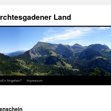
erchtesgadener Land
oll’s hingehen?
Impressum
enschein