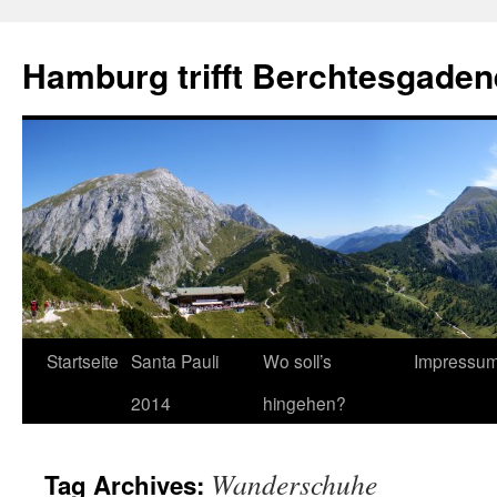
Hamburg trifft Berchtesgaden
Startseite
Santa Pauli
Wo soll’s
Impressu
2014
hingehen?
Wanderschuhe
Tag Archives: